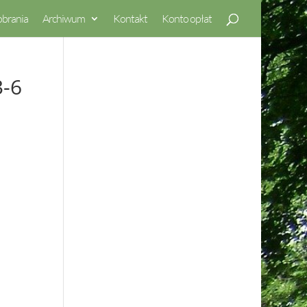
obrania
Archiwum
Kontakt
Konto opłat
3-6