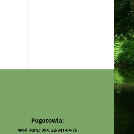
Pogotowia:
Wod.-kan.: 994, 22-841-04-75