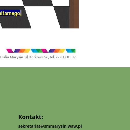
Kontakt:
sekretariat@smmarysin.waw.pl