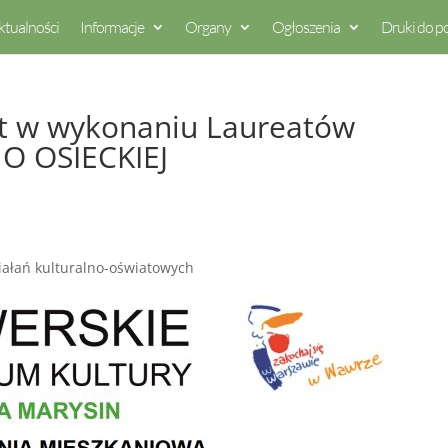
ktualności
Informacje
Organy
Ogłoszenia
Druki do p
t w wykonaniu Laureatów
O OSIECKIEJ
ałań kulturalno-oświatowych