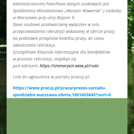
Administratorem Pani/Pana danych osobowych jest
Spółdzielnia Mieszkaniowa „Marysin Wawerski” z siedzibą
w Warszawie przy ulicy Begonii 9.
Dane osobowe przetwarzamy wyłącznie w celu
przeprowadzenia rekrutacji wskazanej w ofercie pracy,
na podstawie przepisów kodeksu pracy, do czasu
zakończenia rekrutacji.
Szczegółowa Klauzula informacyjna dla kandydatów
w procesie rekrutacji, znajduje się
pod adresem:
https://smmarysin.waw.pl/rodo
Link do ogłoszenia w portalu pracuj.pl:
https://www.pracuj.pl/praca/prezes-zarzadu-
spoldzielni-warszawa,oferta,1001603845?sort=0