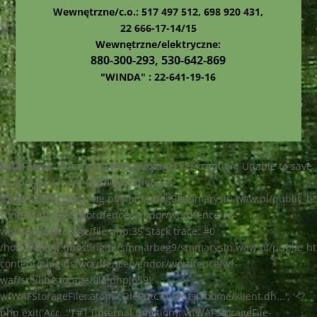
Wewnętrzne/c.o.: 517 497 512, 698 920 431,
22 666-17-14/15
Wewnętrzne/elektryczne:
880-300-293, 530-642-869
"WINDA" : 22-641-19-16
Fatal error
: Uncaught wfWAFStorageFileException: Unable to save
temporary file for atomic writing. in
/home/klient.dhosting.pl/smmarbeg9/smmarysin.waw.pl/public_h
content/plugins/wordfence/vendor/wordfence/wf-
waf/src/lib/storage/file.php:35 Stack trace: #0
/home/klient.dhosting.pl/smmarbeg9/smmarysin.waw.pl/public_h
content/plugins/wordfence/vendor/wordfence/wf-
waf/src/lib/storage/file.php(659):
wfWAFStorageFile::atomicFilePutContents('/home/klient.dh...', '<?
php exit('Acc...') #1 [internal function]: wfWAFStorageFile-