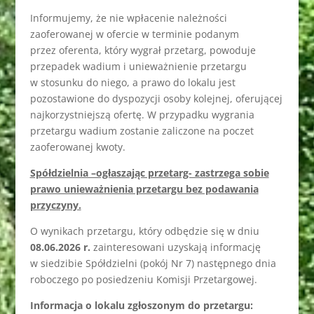
Informujemy, że nie wpłacenie należności
zaoferowanej w ofercie w terminie podanym
przez oferenta, który wygrał przetarg, powoduje
przepadek wadium i unieważnienie przetargu
w stosunku do niego, a prawo do lokalu jest
pozostawione do dyspozycji osoby kolejnej, oferującej
najkorzystniejszą ofertę. W przypadku wygrania
przetargu wadium zostanie zaliczone na poczet
zaoferowanej kwoty.
Spółdzielnia –ogłaszając przetarg- zastrzega sobie
prawo unieważnienia przetargu bez podawania
przyczyny.
O wynikach przetargu, który odbędzie się w dniu
08.06.2026 r.
zainteresowani uzyskają informację
w siedzibie Spółdzielni (pokój Nr 7) następnego dnia
roboczego po posiedzeniu Komisji Przetargowej.
Informacja o lokalu zgłoszonym do przetargu: