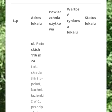
Wartoś
Powier
ć
Adres
zchnia
Status
L.p
rynkow
lokalu
użytko
lokalu
a
wa
lokalu
ul. Poto
ckich
116 m
24
Lokal:
składa
się z 3-
pokoi,
kuchni,
łazienki
z w.c.,
przedp