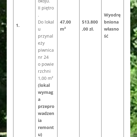
okoju.
II piętro
.
Wyodrę
Do lokal
47,00
513.800
bniona
1.
u
m²
,00 zł.
własno
przynal
ść
eży
piwnica
nr 24
o powie
rzchni
1,00 m²
(lokal
wymag
a
przepro
wadzen
ia
remont
u)