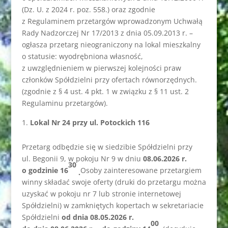
(Dz. U. z 2024 r. poz. 558.) oraz zgodnie
z Regulaminem przetargów wprowadzonym Uchwałą
Rady Nadzorczej Nr 17/2013 z dnia 05.09.2013 r. –
ogłasza przetarg nieograniczony na lokal mieszkalny
o statusie: wyodrębniona własność,
z uwzględnieniem w pierwszej kolejności praw
członków Spółdzielni przy ofertach równorzędnych.
(zgodnie z § 4 ust. 4 pkt. 1 w związku z § 11 ust. 2
Regulaminu przetargów).
Lokal
Nr 24 przy ul. Potockich 116
Przetarg odbędzie się w siedzibie Spółdzielni przy
ul. Begonii 9, w pokoju Nr 9 w dniu
08
.06.2026 r.
30
o godzinie 16
Osoby zainteresowane przetargiem
.
winny składać swoje oferty (druki do przetargu można
uzyskać w pokoju nr 7 lub stronie internetowej
Spółdzielni) w zamkniętych kopertach w sekretariacie
Spółdzielni
od dnia 08.05.2026 r.
00