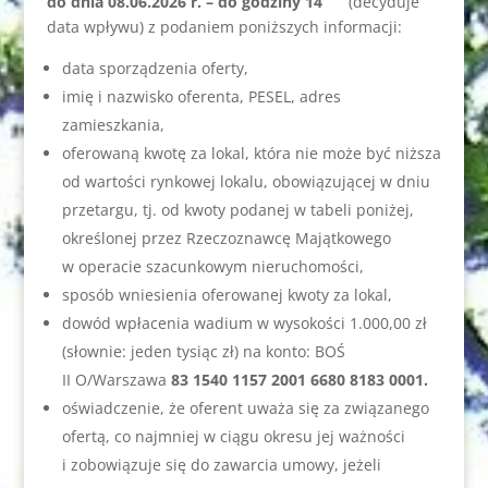
do dnia 08.06.2026 r. – do godziny 14
(decyduje
data wpływu) z podaniem poniższych informacji:
data sporządzenia oferty,
imię i nazwisko oferenta, PESEL, adres
zamieszkania,
oferowaną kwotę za lokal, która nie może być niższa
od wartości rynkowej lokalu, obowiązującej w dniu
przetargu, tj. od kwoty podanej w tabeli poniżej,
określonej przez Rzeczoznawcę Majątkowego
w operacie szacunkowym nieruchomości,
sposób wniesienia oferowanej kwoty za lokal,
dowód wpłacenia wadium w wysokości 1.000,00 zł
(słownie: jeden tysiąc zł) na konto: BOŚ
II O/Warszawa
83 1540 1157 2001 6680 8183 0001.
oświadczenie, że oferent uważa się za związanego
ofertą, co najmniej w ciągu okresu jej ważności
i zobowiązuje się do zawarcia umowy, jeżeli